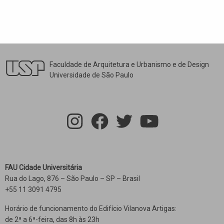
Faculdade de Arquitetura e Urbanismo e de Design
Universidade de São Paulo
FAU Cidade Universitária
Rua do Lago, 876 – São Paulo – SP – Brasil
+55 11 3091 4795
Horário de funcionamento do Edifício Vilanova Artigas:
de 2ª a 6ª-feira, das 8h às 23h