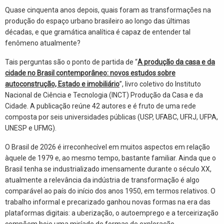
Quase cinquenta anos depois, quais foram as transformações na
produção do espaço urbano brasileiro ao longo das últimas
décadas, e que gramática analítica é capaz de entender tal
fenômeno atualmente?
Tais perguntas são o ponto de partida de “
A produção da casa e da
cidade no Brasil contemporâneo: novos estudos sobre
autoconstrução, Estado e imobiliário
”, livro coletivo do Instituto
Nacional de Ciência e Tecnologia (INCT) Produção da Casa e da
Cidade. A publicação reúne 42 autores e é fruto de uma rede
composta por seis universidades públicas (USP, UFABC, UFRJ, UFPA,
UNESP e UFMG).
O Brasil de 2026 é irreconhecível em muitos aspectos em relação
àquele de 1979 e, ao mesmo tempo, bastante familiar. Ainda que o
Brasil tenha se industrializado imensamente durante o século XX,
atualmente a relevância da indústria de transformação é algo
comparável ao país do início dos anos 1950, em termos relativos. O
trabalho informal e precarizado ganhou novas formas na era das
plataformas digitais: a uberização, o autoemprego e a terceirização
compõem hoje uma miríade de formas de exploração.