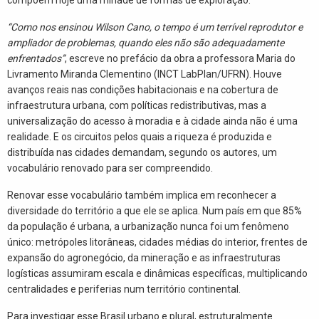
“Como nos ensinou Wilson Cano, o tempo é um terrível reprodutor e
ampliador de problemas, quando eles não são adequadamente
enfrentados”
, escreve no prefácio da obra a professora Maria do
Livramento Miranda Clementino (INCT LabPlan/UFRN). Houve
avanços reais nas condições habitacionais e na cobertura de
infraestrutura urbana, com políticas redistributivas, mas a
universalização do acesso à moradia e à cidade ainda não é uma
realidade. E os circuitos pelos quais a riqueza é produzida e
distribuída nas cidades demandam, segundo os autores, um
vocabulário renovado para ser compreendido.
Renovar esse vocabulário também implica em reconhecer a
diversidade do território a que ele se aplica. Num país em que 85%
da população é urbana, a urbanização nunca foi um fenômeno
único: metrópoles litorâneas, cidades médias do interior, frentes de
expansão do agronegócio, da mineração e as infraestruturas
logísticas assumiram escala e dinâmicas específicas, multiplicando
centralidades e periferias num território continental.
Para investigar esse Brasil urbano e plural, estruturalmente