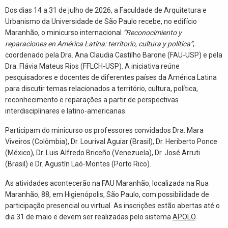
Dos dias 14 a 31 de julho de 2026, a
Faculdade de Arquitetura e
Urbanismo da Universidade de São Paulo
recebe, no edifício
Maranhão, o minicurso internacional
“Reconocimiento y
reparaciones en América Latina: territorio, cultura y política”
,
coordenado pela Dra. Ana Claudia Castilho Barone (FAU-USP) e pela
Dra. Flávia Mateus Rios (FFLCH-USP). A iniciativa reúne
pesquisadores e docentes de diferentes países da América Latina
para discutir temas relacionados a território, cultura, política,
reconhecimento e reparações a partir de perspectivas
interdisciplinares e latino-americanas.
Participam do minicurso os professores convidados Dra. Mara
Viveiros (Colômbia), Dr. Lourival Aguiar (Brasil), Dr. Heriberto Ponce
(México), Dr. Luis Alfredo Briceño (Venezuela), Dr. José Arruti
(Brasil) e Dr. Agustín Laó-Montes (Porto Rico).
As atividades acontecerão na FAU Maranhão, localizada na Rua
Maranhão, 88, em Higienópolis, São Paulo, com possibilidade de
participação presencial ou virtual. As inscrições estão abertas até o
dia 31 de maio e devem ser realizadas pelo sistema
APOLO
.