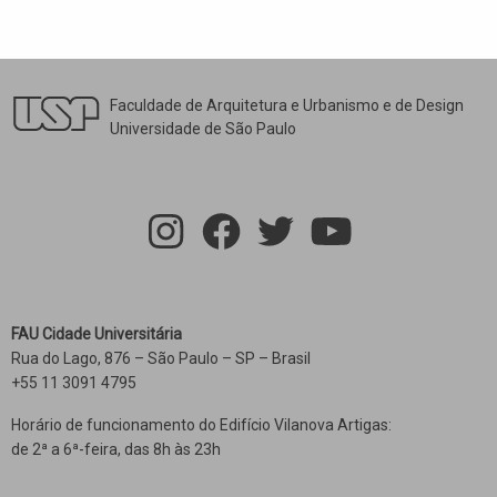
Faculdade de Arquitetura e Urbanismo e de Design
Universidade de São Paulo
FAU Cidade Universitária
Rua do Lago, 876 – São Paulo – SP – Brasil
+55 11 3091 4795
Horário de funcionamento do Edifício Vilanova Artigas:
de 2ª a 6ª-feira, das 8h às 23h