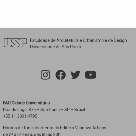
Faculdade de Arquitetura e Urbanismo e de Design
Universidade de São Paulo
FAU Cidade Universitária
Rua do Lago, 876 – São Paulo – SP – Brasil
+55 11 3091 4795
Horário de funcionamento do Edifício Vilanova Artigas:
de 2ª a 6ª-feira, das 8h às 23h