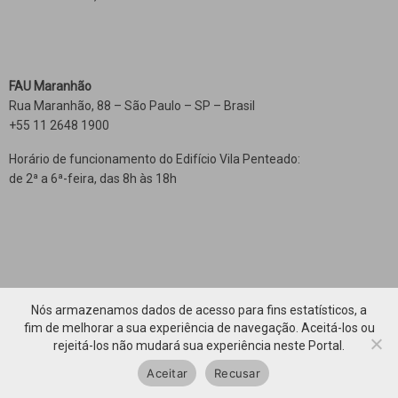
FAU Maranhão
Rua Maranhão, 88 – São Paulo – SP – Brasil
+55 11 2648 1900
Horário de funcionamento do Edifício Vila Penteado:
de 2ª a 6ª-feira, das 8h às 18h
Nós armazenamos dados de acesso para fins estatísticos, a
fim de melhorar a sua experiência de navegação. Aceitá-los ou
rejeitá-los não mudará sua experiência neste Portal.
Voltar ao topo
Aceitar
Recusar