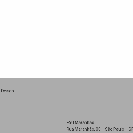
e Design
FAU Maranhão
Rua Maranhão, 88 – São Paulo – SP