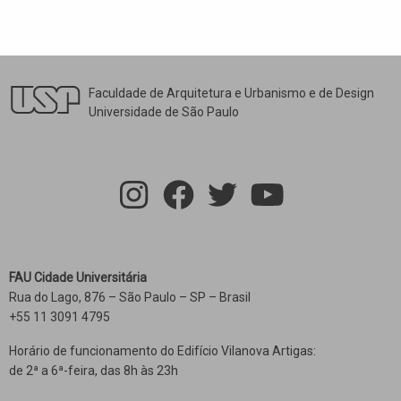
Faculdade de Arquitetura e Urbanismo e de Design
Universidade de São Paulo
FAU Cidade Universitária
Rua do Lago, 876 – São Paulo – SP – Brasil
+55 11 3091 4795
Horário de funcionamento do Edifício Vilanova Artigas:
de 2ª a 6ª-feira, das 8h às 23h