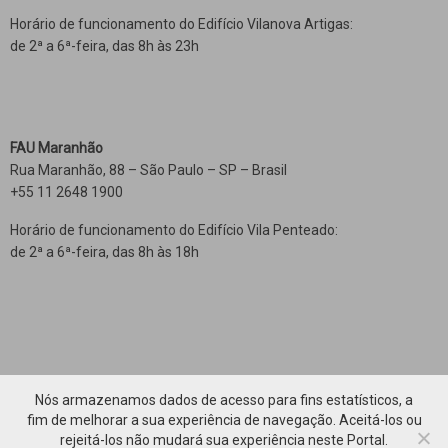
Horário de funcionamento do Edifício Vilanova Artigas:
de 2ª a 6ª-feira, das 8h às 23h
FAU Maranhão
Rua Maranhão, 88 – São Paulo – SP – Brasil
+55 11 2648 1900
Horário de funcionamento do Edifício Vila Penteado:
de 2ª a 6ª-feira, das 8h às 18h
Nós armazenamos dados de acesso para fins estatísticos, a
fim de melhorar a sua experiência de navegação. Aceitá-los ou
rejeitá-los não mudará sua experiência neste Portal.