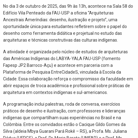
No dia 3 de outubro de 2025, das 9h às 13h, acontece na Sala 58 do
Edifício Vila Penteado da FAU-USP a oficina “Arquiteturas
Ancestrais Ameríndias: desenho, ilustração e projeto”, uma
oportunidade única para estudantes refletirem sobre o papel do
desenho como ferramenta didática e projetual no estudo das
arquiteturas e técnicas construtivas das culturas indígenas.
A atividade é organizada pelo núcleo de estudos de arquiteturas
das Américas Indígenas do
LABYA-YALA FAU-USP (fomento
Fapesp JP2 Barroco-Açu) e acontece em parceria com a
Plataforma de Pesquisa EntreCidadeS, vinculada à Escola da
Cidade. Essa colaboração reforça o compromisso da faculdade em
abrir espaços de troca acadêmica e profissional sobre práticas de
arquitetura em contextos indígenas e sul-americanos.
A programação inclui palestras, roda de conversa, exercícios
práticos de desenho e ilustração, com professores e lideranças
indígenas que compartilham suas experiências no Brasil e na
Colômbia. Entre os convidados estão o Cacique Gildo Gomes da
Silva (aldeia Mbya Guarani Pará Rokê – RS), a Profa. Ms. Juliana
Pádua (UFRGS), o Prof. Dr. Mario Barata (UNIFAP) e o Prof. Ms.