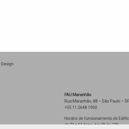
e Design
FAU Maranhão
Rua Maranhão, 88 – São Paulo – SP
+55 11 2648 1900
Horário de funcionamento do Edifíc
de 2ª a 6ª-feira, das 8h às 18h