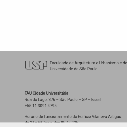
Faculdade de Arquitetura e Urbanismo e d
Universidade de São Paulo
FAU Cidade Universitária
Rua do Lago, 876 – São Paulo – SP – Brasil
+55 11 3091 4795
Horário de funcionamento do Edifício Vilanova Artigas:
de 2ª a 6ª-feira, das 8h às 23h