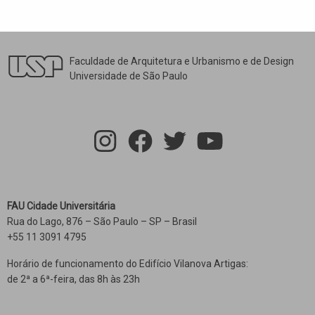
Faculdade de Arquitetura e Urbanismo e de Design
Universidade de São Paulo
FAU Cidade Universitária
Rua do Lago, 876 – São Paulo – SP – Brasil
+55 11 3091 4795
Horário de funcionamento do Edifício Vilanova Artigas:
de 2ª a 6ª-feira, das 8h às 23h