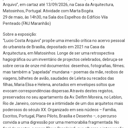
Arquivo”, em cartaz até 13/09/2026, na Casa da Arquitectura,
Matosinhos, Portugal. Atividade com Marta Bogéa.
29 de maio, às 14h30, na Sala dos Espelhos do Edifício Vila
Penteado (FAU Maranhão)
Sobre a exposição:
“Lucio Costa Arquivo” propõe uma imersão crítica no acervo pessoal
do urbanista de Brasília, depositado em 2021 na Casa da
Arquitectura, em Matosinhos. Longe de ser uma retrospectiva
hagiográfica ou um inventário de projectos celebrados, debruça-se
sobre cerca de onze mil documentos: desenhos, fotografias, filmes;
mas também a “papelada” mundana – poemas da mãe, recibos de
viagens, bilhetes de avião, saudades de Leleta ou recados das
filhas, Maria Elisa e Helena, anotados em envelopes soltos que
evocam correspondências dispersas.Através destes registos,
preservados no seu apartamento da Av. Delfim Moreira, no Leblon,
Rio de Janeiro, convoca-se a intimidade de um dos arquitetos mais
poderosos do século XX. Organizado em seis núcleos – Família,
Escritos, Portugal, Plano Piloto, Brasília e Desenho –, o percurso
convida a uma digressão por uma memorabilia fragmentada. No