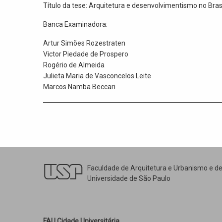
Título da tese: Arquitetura e desenvolvimentismo no Brasi
Banca Examinadora:
Artur Simões Rozestraten
Victor Piedade de Prospero
Rogério de Almeida
Julieta Maria de Vasconcelos Leite
Marcos Namba Beccari
Faculdade de Arquitetura e Urbanismo e d
Universidade de São Paulo
FAU Cidade Universitária