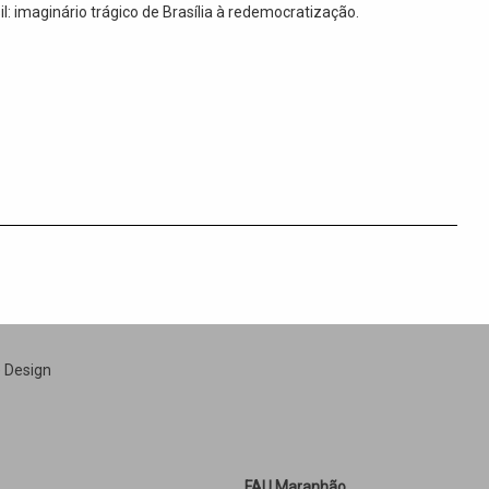
l: imaginário trágico de Brasília à redemocratização.
e Design
FAU Maranhão