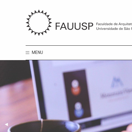
MENU
◀︎