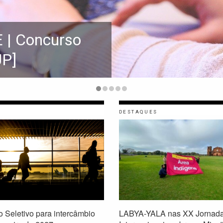
 – 1ª FASE |
OUTOR [AUP]
DESTAQUES
 Seletivo para intercâmbio
LABYA-YALA nas XX Jornad