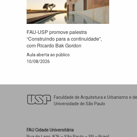
FAU-USP promove palestra
“Construindo para a continuidade”,
com Ricardo Bak Gordon
Aula aberta ao público.
10/08/2026
Faculdade de Arquitetura e Urbanismo e d
Universidade de São Paulo
FAU Cidade Universitária
Rua do Lago, 876 – São Paulo – SP – Brasil