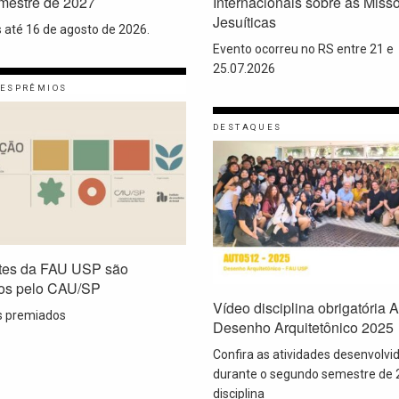
emestre de 2027
Internacionais sobre as Miss
Jesuíticas
s até 16 de agosto de 2026.
Evento ocorreu no RS entre 21 e
25.07.2026
ES
PRÊMIOS
DESTAQUES
tes da FAU USP são
os pelo CAU/SP
Vídeo disciplina obrigatória
s premiados
Desenho Arquitetônico 2025
Confira as atividades desenvolvi
durante o segundo semestre de 
disciplina