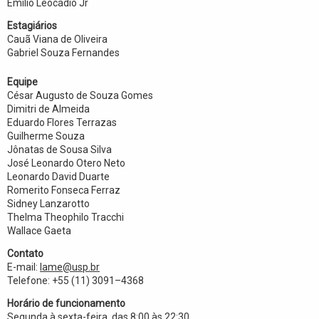
Emílio Leocádio Jr
Estagiários
Cauã Viana de Oliveira
Gabriel Souza Fernandes
Equipe
César Augusto de Souza Gomes
Dimitri de Almeida
Eduardo Flores Terrazas
Guilherme Souza
Jônatas de Sousa Silva
José Leonardo Otero Neto
Leonardo David Duarte
Romerito Fonseca Ferraz
Sidney Lanzarotto
Thelma Theophilo Tracchi
Wallace Gaeta
Contato
E-mail:
lame@usp.br
Telefone: +55 (11) 3091–4368
Horário de funcionamento
Segunda à sexta-feira, das 8:00 às 22:30