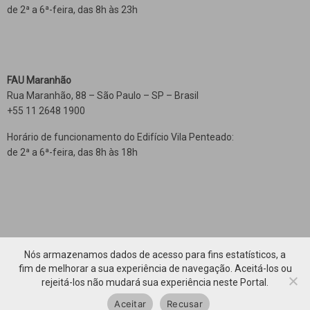
de 2ª a 6ª-feira, das 8h às 23h
FAU Maranhão
Rua Maranhão, 88 – São Paulo – SP – Brasil
+55 11 2648 1900
Horário de funcionamento do Edifício Vila Penteado:
de 2ª a 6ª-feira, das 8h às 18h
Nós armazenamos dados de acesso para fins estatísticos, a
fim de melhorar a sua experiência de navegação. Aceitá-los ou
rejeitá-los não mudará sua experiência neste Portal.
Voltar ao topo
Aceitar
Recusar