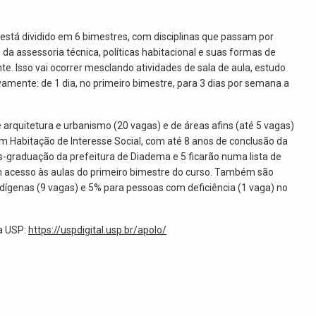
 está dividido em 6 bimestres, com disciplinas que passam por
da assessoria técnica, políticas habitacional e suas formas de
. Isso vai ocorrer mesclando atividades de sala de aula, estudo
amente: de 1 dia, no primeiro bimestre, para 3 dias por semana a
e arquitetura e urbanismo (20 vagas) e de áreas afins (até 5 vagas)
m Habitação de Interesse Social, com até 8 anos de conclusão da
s-graduação da prefeitura de Diadema e 5 ficarão numa lista de
 acesso às aulas do primeiro bimestre do curso. Também são
ndígenas (9 vagas) e 5% para pessoas com deficiência (1 vaga) no
da USP:
https://uspdigital.usp.br/apolo/