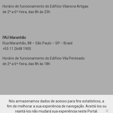
Horário de funcionamento do Edifício Vilanova Artigas:
de 2ª a 6ª-feira, das 8h às 23h
FAU Maranhão
Rua Maranhão, 88 – São Paulo – SP – Brasil
+55 11 2648 1900
Horário de funcionamento do Edifício Vila Penteado:
de 2ª a 6ª-feira, das 8h às 18h
Nós armazenamos dados de acesso para fins estatísticos, a
fim de melhorar a sua experiência de navegação. Aceitá-los ou
rejeitá-los não mudará sua experiência neste Portal.