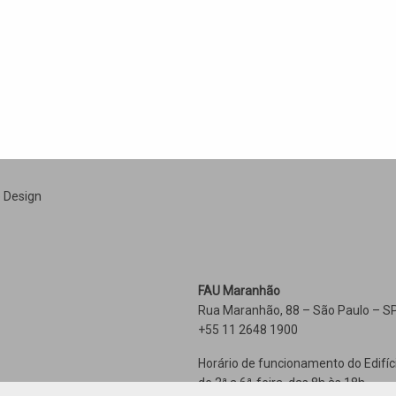
e Design
FAU Maranhão
Rua Maranhão, 88 – São Paulo – SP
+55 11 2648 1900
Horário de funcionamento do Edifíc
de 2ª a 6ª-feira, das 8h às 18h