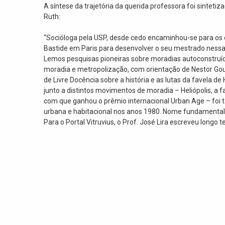
A síntese da trajetória da querida professora foi sintetiz
Ruth:
“Socióloga pela USP, desde cedo encaminhou-se para os e
Bastide em Paris para desenvolver o seu mestrado nessa 
Lemos pesquisas pioneiras sobre moradias autoconstruída
moradia e metropolização, com orientação de Nestor Go
de Livre Docência sobre a história e as lutas da favela d
junto a distintos movimentos de moradia – Heliópolis, a f
com que ganhou o prêmio internacional Urban Age – foi
urbana e habitacional nos anos 1980. Nome fundamental d
Para o Portal Vitruvius, o Prof. José Lira escreveu longo 