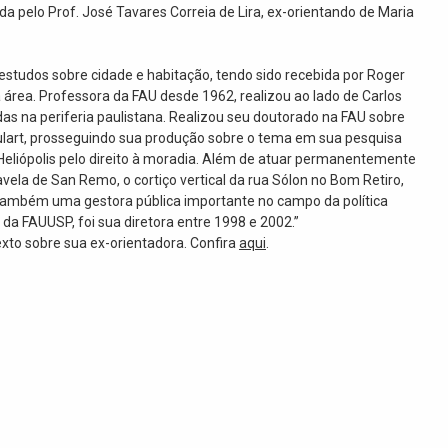
ada pelo Prof. José Tavares Correia de Lira, ex-orientando de Maria
studos sobre cidade e habitação, tendo sido recebida por Roger
área. Professora da FAU desde 1962, realizou ao lado de Carlos
s na periferia paulistana. Realizou seu doutorado na FAU sobre
ulart, prosseguindo sua produção sobre o tema em sua pesquisa
e Heliópolis pelo direito à moradia. Além de atuar permanentemente
avela de San Remo, o cortiço vertical da rua Sólon no Bom Retiro,
 também uma gestora pública importante no campo da política
a FAUUSP, foi sua diretora entre 1998 e 2002.”
texto sobre sua ex-orientadora. Confira
aqui
.