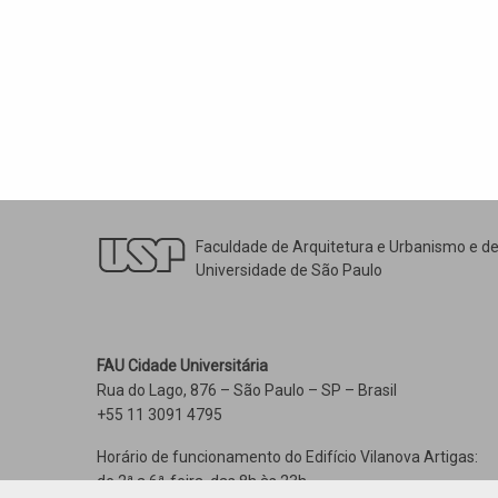
Faculdade de Arquitetura e Urbanismo e d
Universidade de São Paulo
FAU Cidade Universitária
Rua do Lago, 876 – São Paulo – SP – Brasil
+55 11 3091 4795
Horário de funcionamento do Edifício Vilanova Artigas:
de 2ª a 6ª-feira, das 8h às 23h