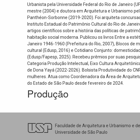
Urbanista pela Universidade Federal do Rio de Janeiro (UF
mestre (2004) e doutora em Arquitetura e Urbanismo pel
Panthéon-Sorbonne (2019-2020). Foi arquiteta concursada
Instituto Estadual do Patrimônio Cultural do Rio de Janei
artigos científicos sobre a história das políticas de patrim
habitação social moderna. Publicou os livros Entre a esté
Janeiro 1946-1960 (Prefeitura do Rio, 2007), Blocos de 
cultural (Edusp, 2016) e Cotidiano Conjunto: domesticid
(Edusp/Fapesp, 2025). Recebeu prêmios por suas pesquis
Categoria Produção Intelectual, Eixo Cultura Arquitetônic
de Dona Yayá (2022-2026). Bolsista Produtividade do C
mulheres. Atua como Coordenadora da Área de Arquitet
do Estado de São Paulo desde fevereiro de 2024.
Produção
Faculdade de Arquitetura e Urbanismo e d
Universidade de São Paulo