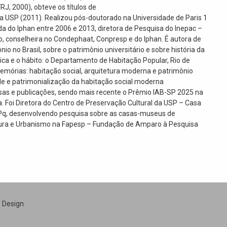
RJ, 2000), obteve os títulos de
a USP (2011). Realizou pós-doutorado na Universidade de Paris 1
 do Iphan entre 2006 e 2013, diretora de Pesquisa do Inepac –
ro, conselheira no Condephaat, Conpresp e do Iphan. É autora de
ônio no Brasil, sobre o patrimônio universitário e sobre história da
tica e o hábito: o Departamento de Habitação Popular, Rio de
memórias: habitação social, arquitetura moderna e patrimônio
ade e patrimonialização da habitação social moderna
as e publicações, sendo mais recente o Prêmio IAB-SP 2025 na
a. Foi Diretora do Centro de Preservação Cultural da USP – Casa
NPq, desenvolvendo pesquisa sobre as casas-museus de
ura e Urbanismo na Fapesp – Fundação de Amparo à Pesquisa
e Design