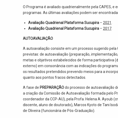
O Programa é avaliado quadrienalmente pela CAPES, e es
programas. As últimas avaliações podem ser encontradas
Avaliação Quadrienal Plataforma Sucupira
–
2021
.
Avaliação Quadrienal Plataforma Sucupira
–
2017
.
AUTOAVALIAÇÃO
A autoavaliação consiste em um processo sugerido pela 
previstas: de autoavaliação (preparação, implementação, 
metas e objetivos estabelecidos de forma participativa (d
externo) em consonância com as indicações do programa 
os resultados pretendidos prevendo meios para a incorp
quanto aos pontos fracos detectados.
A fase de
PREPARAÇÃO
do processo de autoavaliação d
a criação da Comissão de Autoavaliação formada pelo Pr
coordenador da CCP-AU), pela Profa. Helena A. Ayoub (c
discente, aluno de doutorado), Marcos Kyoto de Tani Isod
de Oliveira (funcionária de Pós-Graduação).