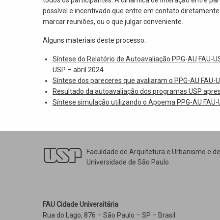
possível e incentivado que entre em contato diretamente
marcar reuniões, ou o que julgar conveniente.
Alguns materiais deste processo:
Síntese do Relatório de Autoavaliação PPG-AU FAU-U
USP – abril 2024.
Síntese dos pareceres que avaliaram o PPG-AU FAU-
Resultado da autoavaliação dos programas USP apres
Síntese simulação utilizando o Apoema PPG-AU FAU
Faculdade de Arquitetura e Urbanismo e d
Universidade de São Paulo
FAU Cidade Universitária
Rua do Lago, 876 – São Paulo – SP – Brasil