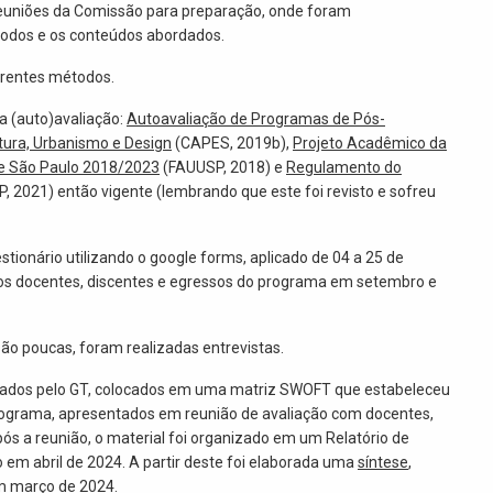
reuniões da Comissão para preparação, onde foram
todos e os conteúdos abordados.
ferentes métodos.
a (auto)avaliação:
Autoavaliação de Programas de Pós-
tura, Urbanismo e Design
(CAPES, 2019b),
Projeto Acadêmico da
de São Paulo 2018/2023
(FAUUSP, 2018) e
Regulamento do
 2021) então vigente (lembrando que este foi revisto e sofreu
tionário utilizando o google forms, aplicado de 04 a 25 de
 os docentes, discentes e egressos do programa em setembro e
ão poucas, foram realizadas entrevistas.
isados pelo GT, colocados em uma matriz SWOFT que estabeleceu
rograma, apresentados em reunião de avaliação com docentes,
ós a reunião, o material foi organizado em um Relatório de
em abril de 2024. A partir deste foi elaborada uma
síntese
,
em março de 2024.