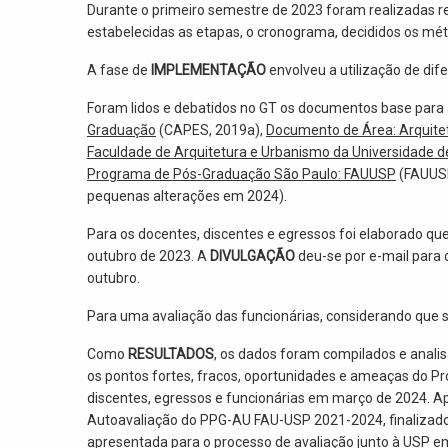
Durante o primeiro semestre de 2023 foram realizadas 
estabelecidas as etapas, o cronograma, decididos os mé
A fase de
IMPLEMENTAÇÃO
envolveu a utilização de di
Foram lidos e debatidos no GT os documentos base para 
Graduação
(CAPES, 2019a),
Documento de Área: Arquite
Faculdade de Arquitetura e Urbanismo da Universidade 
Programa de Pós-Graduação São Paulo: FAUUSP
(FAUUSP,
pequenas alterações em 2024).
Para os docentes, discentes e egressos foi elaborado ques
outubro de 2023. A
DIVULGAÇÃO
deu-se por e-mail para
outubro.
Para uma avaliação das funcionárias, considerando que s
Como
RESULTADOS
, os dados foram compilados e anal
os pontos fortes, fracos, oportunidades e ameaças do P
discentes, egressos e funcionárias em março de 2024. Ap
Autoavaliação do PPG-AU FAU-USP 2021-2024, finalizado 
apresentada para o processo de avaliação junto à USP 