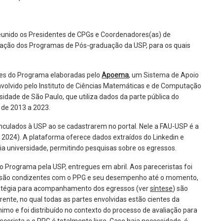
unido os Presidentes de CPGs e Coordenadores(as) de
ação dos Programas de Pós-graduação da USP, para os quais
ões do Programa elaboradas pelo
Apoema
, um Sistema de Apoio
volvido pelo Instituto de Ciências Matemáticas e de Computação
idade de São Paulo, que utiliza dados da parte pública do
 de 2013 a 2023.
culados à USP ao se cadastrarem no portal. Nele a FAU-USP é a
024). A plataforma oferece dados extraídos do Linkedin e
a universidade, permitindo pesquisas sobre os egressos.
 Programa pela USP, entregues em abril. Aos pareceristas foi
ma são condizentes com o PPG e seu desempenho até o momento,
tratégia para acompanhamento dos egressos (ver
síntese
) são
rente, no qual todas as partes envolvidas estão cientes da
nimo e foi distribuído no contexto do processo de avaliação para
ecerista e o PPG é totalmente livre. Caso haja necessidade, é