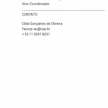
Vice-Coordenador
___________________________________________
CONTATO
Cilda Gonçalves de Oliveira
fauccp-au@usp.br
+ 55 11 3091 8231