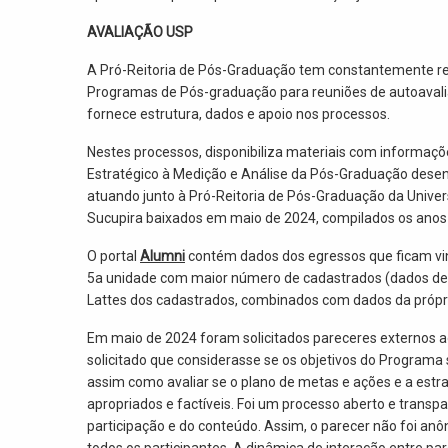
AVALIAÇÃO USP
A Pró-Reitoria de Pós-Graduação tem constantemente re
Programas de Pós-graduação para reuniões de autoavali
fornece estrutura, dados e apoio nos processos.
Nestes processos, disponibiliza materiais com informaç
Estratégico à Medição e Análise da Pós-Graduação desen
atuando junto à Pró-Reitoria de Pós-Graduação da Univers
Sucupira baixados em maio de 2024, compilados os anos
O portal
Alumni
contém dados dos egressos que ficam vin
5a unidade com maior número de cadastrados (dados de 2
Lattes dos cadastrados, combinados com dados da própri
Em maio de 2024 foram solicitados pareceres externos ao
solicitado que considerasse se os objetivos do Progra
assim como avaliar se o plano de metas e ações e a es
apropriados e factíveis. Foi um processo aberto e transpa
participação e do conteúdo. Assim, o parecer não foi anô
todos os participantes. A dinâmica de interação entre par