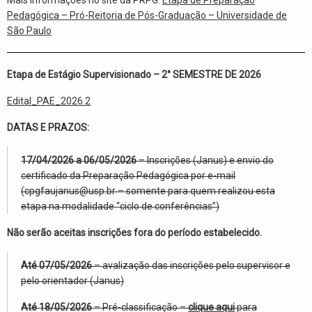
Pedagógica – Pró-Reitoria de Pós-Graduação – Universidade de
São Paulo
Etapa de Estágio Supervisionado – 2° SEMESTRE DE 2026
Edital_PAE_2026.2
DATAS E PRAZOS:
17/04/2026 a 06/05/2026
– Inscrições (Janus) e envio do
certificado da Preparação Pedagógica por e-mail
(cpgfaujanus@usp.br – somente para quem realizou esta
etapa na modalidade “ciclo de conferências”)
Não serão aceitas inscrições fora do período estabelecido.
Até 07/05/2026
– avalização das inscrições pelo supervisor e
pelo orientador (Janus)
Até 18/05/2026
– Pré-classificação –
clique aqui
para