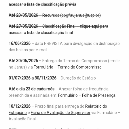
acessar a lista de classificação prévia
Até 20/05/2026
– Recursos (cpgfaujanus@usp.br)
Até 27/05/2026
– Classificação Final –
clique aqui
para
acessar a lista de classificação final
16/06/2026
– data PREVISTA para divulgação da distribuição
das bolsas por e-mail
Até 30/06/2026
– Entrega do Termo de Compromisso (emitir
no Janus) via
Formulário – Termo de Compromisso
01/07/2026 a 30/11/2026
– Duração do Estágio
Até o dia 23 de cada mês
– Anexar folha de frequência
preenchida e assinada em:
Formulário – Folha de Presença
18/12/2026
– Prazo final para entrega do
Relatório do
Estagiário
e
Ficha de Avaliação do Supervisor
via Formulário –
Avaliação Final