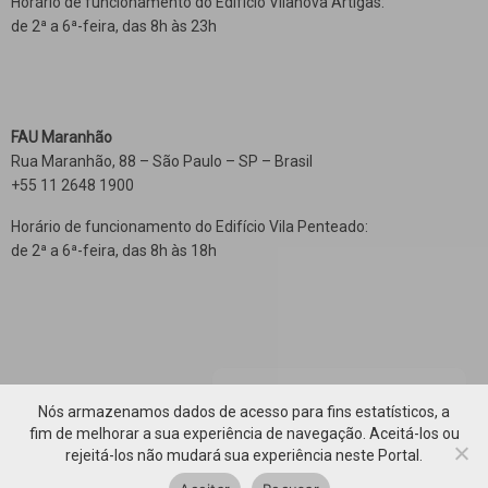
Horário de funcionamento do Edifício Vilanova Artigas:
de 2ª a 6ª-feira, das 8h às 23h
FAU Maranhão
Rua Maranhão, 88 – São Paulo – SP – Brasil
+55 11 2648 1900
Horário de funcionamento do Edifício Vila Penteado:
de 2ª a 6ª-feira, das 8h às 18h
Nós armazenamos dados de acesso para fins estatísticos, a
fim de melhorar a sua experiência de navegação. Aceitá-los ou
rejeitá-los não mudará sua experiência neste Portal.
Voltar ao topo