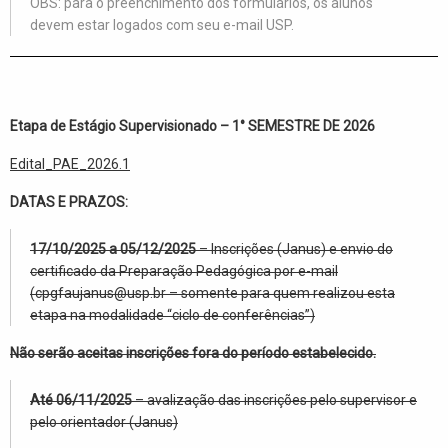
OBS:
para o preenchimento dos formulários, os alunos
devem estar logados com seu e-mail USP.
Etapa de Estágio Supervisionado – 1° SEMESTRE DE 2026
Edital_PAE_2026.1
DATAS E PRAZOS:
17/10/2025 a 05/12/2025
– Inscrições (Janus) e envio do
certificado da Preparação Pedagógica por e-mail
(cpgfaujanus@usp.br – somente para quem realizou esta
etapa na modalidade “ciclo de conferências”)
Não serão aceitas inscrições fora do período estabelecido.
Até 06/11/2025
– avalização das inscrições pelo supervisor e
pelo orientador (Janus)