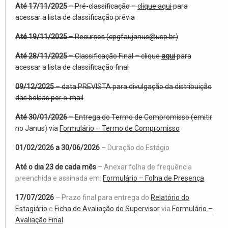
Até 17/11/2025
– Pré-classificação –
clique aqui
para
acessar a lista de classificação prévia
Até 19/11/2025
– Recursos (cpgfaujanus@usp.br)
Até 28/11/2025
– Classificação Final – clique
aqui
para
acessar a lista de classificação final
09/12/2025
– data PREVISTA para divulgação da distribuição
das bolsas por e-mail
Até 30/01/2026
– Entrega do Termo de Compromisso (emitir
no Janus) via
Formulário – Termo de Compromisso
01/02/2026 a 30/06/2026
– Duração do Estágio
Até o dia 23 de cada mês
– Anexar folha de frequência
preenchida e assinada em:
Formulário – Folha de Presença
17/07/2026
– Prazo final para entrega do
Relatório do
Estagiário
e
Ficha de Avaliação do Supervisor
via
Formulário –
Avaliação Final