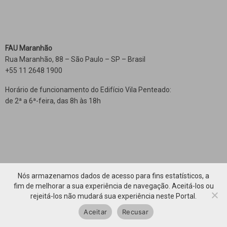
FAU Maranhão
Rua Maranhão, 88 – São Paulo – SP – Brasil
+55 11 2648 1900
Horário de funcionamento do Edifício Vila Penteado:
de 2ª a 6ª-feira, das 8h às 18h
Nós armazenamos dados de acesso para fins estatísticos, a
fim de melhorar a sua experiência de navegação. Aceitá-los ou
rejeitá-los não mudará sua experiência neste Portal.
Voltar ao topo
Aceitar
Recusar