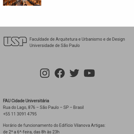
Faculdade de Arquitetura e Urbanismo e de Design
Universidade de São Paulo
FAU Cidade Universitária
Rua do Lago, 876 – São Paulo – SP – Brasil
+55 11 3091 4795
Horário de funcionamento do Edifício Vilanova Artigas:
de 2ª a 6ª-feira, das 8h às 23h