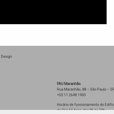
e Design
FAU Maranhão
Rua Maranhão, 88 – São Paulo – SP
+55 11 2648 1900
Horário de funcionamento do Edifíc
de 2ª a 6ª-feira, das 8h às 18h