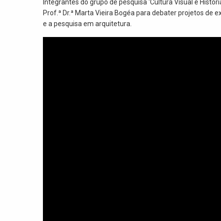
Integrantes do grupo de pesquisa ‘Cultura Visual e Histór
Prof.ª Dr.ª Marta Vieira Bogéa para debater projetos de 
e a pesquisa em arquitetura.