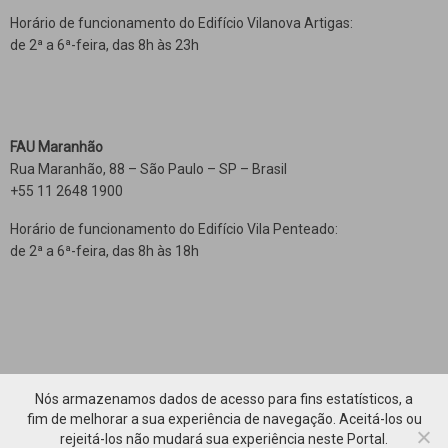
Horário de funcionamento do Edifício Vilanova Artigas:
de 2ª a 6ª-feira, das 8h às 23h
FAU Maranhão
Rua Maranhão, 88 – São Paulo – SP – Brasil
+55 11 2648 1900
Horário de funcionamento do Edifício Vila Penteado:
de 2ª a 6ª-feira, das 8h às 18h
Nós armazenamos dados de acesso para fins estatísticos, a
fim de melhorar a sua experiência de navegação. Aceitá-los ou
rejeitá-los não mudará sua experiência neste Portal.