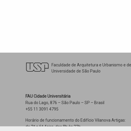
Faculdade de Arquitetura e Urbanismo e d
Universidade de São Paulo
FAU Cidade Universitária
Rua do Lago, 876 – São Paulo – SP – Brasil
+55 11 3091 4795
Horário de funcionamento do Edifício Vilanova Artigas:
de 2ª a 6ª-feira, das 8h às 23h