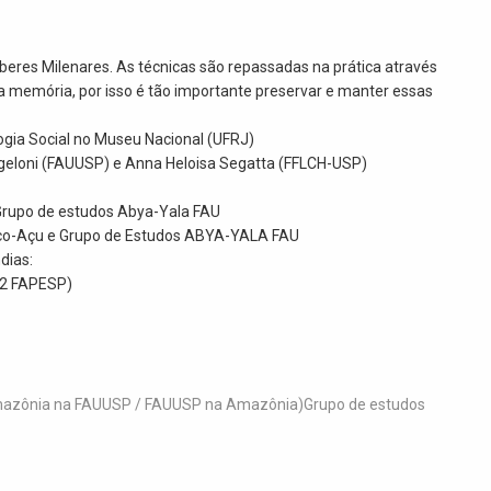
eres Milenares. As técnicas são repassadas na prática através
a memória, por isso é tão importante preservar e manter essas
gia Social no Museu Nacional (UFRJ)
geloni (FAUUSP) e Anna Heloisa Segatta (FFLCH-USP)
e Grupo de estudos Abya-Yala FAU
co-Açu e Grupo de Estudos ABYA-YALA FAU
ndias:
P2 FAPESP)
azônia na FAUUSP / FAUUSP na Amazônia)Grupo de estudos