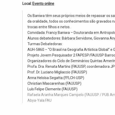
Local:
Evento online
Os Baniwa têm seus próprios meios de repassar os sab
da oralidade, todos os conhecimentos são gravados n
trocas entre filhos e netos.
Convidada: Francy Baniwa – Doutoranda em Antropolo
Alunos debatedores: Bárbara Servidone, Giovanna An
Turmas Debatedoras:
AUH-5860 – “O Brasil na Geografia Artística Global” 
Projeto Jovem Pesquisador 2 FAPESP/FAUUSP Barro
Organizadores do Ciclo de Seminários
Quintas
Amer
í
Profa. Dra. Renata Martins (FAUUSP, coordenadora J
Prof. Dr. Luciano Migliaccio (FAUUSP)
Anna Heloísa Segatta (FFLCH-USP)
Christian Mascarenhas (FAUUSP)
Luís Felipe Clemente (FAUUSP)
Rafaela Aranha Marques Campelo (FAUUSP / PUB Am
Abya-Yala FAU