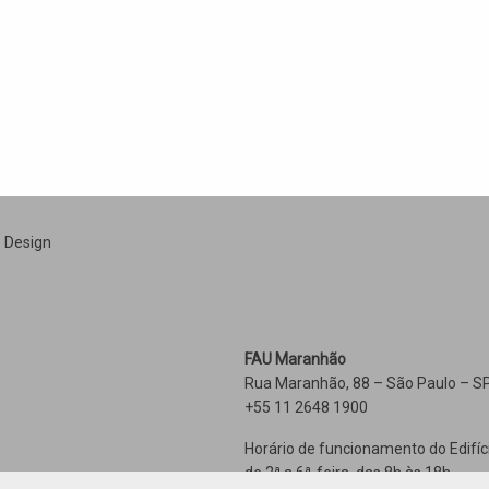
e Design
FAU Maranhão
Rua Maranhão, 88 – São Paulo – SP
+55 11 2648 1900
Horário de funcionamento do Edifíc
de 2ª a 6ª-feira, das 8h às 18h