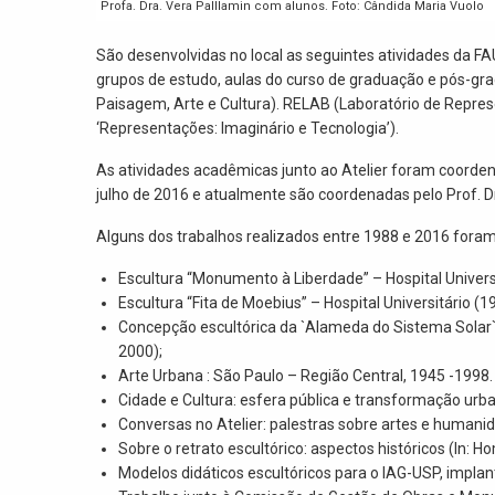
Profa. Dra. Vera Palllamin com alunos. Foto: Cândida Maria Vuolo
São desenvolvidas no local as seguintes atividades da F
grupos de estudo, aulas do curso de graduação e pós-gr
Paisagem, Arte e Cultura). RELAB (Laboratório de Repr
‘Representações: Imaginário e Tecnologia’).
As atividades acadêmicas junto ao Atelier foram coordena
julho de 2016 e atualmente são coordenadas pelo Prof. D
Alguns dos trabalhos realizados entre 1988 e 2016 foram
Escultura “Monumento à Liberdade” – Hospital Universi
Escultura “Fita de Moebius” – Hospital Universitário (1
Concepção escultórica da `Alameda do Sistema Solar`,
2000);
Arte Urbana : São Paulo – Região Central, 1945 -1998
Cidade e Cultura: esfera pública e transformação urba
Conversas no Atelier: palestras sobre artes e humani
Sobre o retrato escultórico: aspectos históricos (In:
Modelos didáticos escultóricos para o IAG-USP, implant