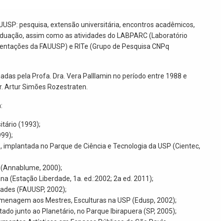
AUUSP: pesquisa, extensão universitária, encontros acadêmicos,
aduação, assim como as atividades do LABPARC (Laboratório
esentações da FAUUSP) e RITe (Grupo de Pesquisa CNPq
das pela Profa. Dra. Vera Palllamin no período entre 1988 e
r. Artur Simões Rozestraten.
:
tário (1993);
999);
 implantada no Parque de Ciência e Tecnologia da USP (Cientec,
. (Annablume, 2000);
na (Estação Liberdade, 1a. ed.:2002; 2a ed. 2011);
dades (FAUUSP, 2002);
 Homenagem aos Mestres, Esculturas na USP (Edusp, 2002);
ado junto ao Planetário, no Parque Ibirapuera (SP, 2005);