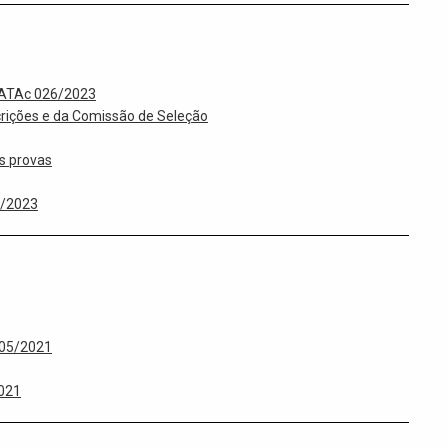
l ATAc 026/2023
scrições e da Comissão de Seleção
as provas
6/2023
005/2021
021