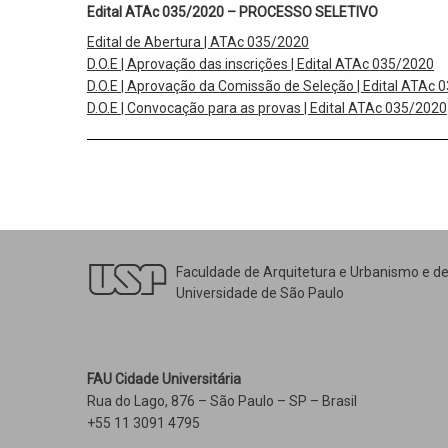
Edital ATAc 035/2020 – PROCESSO SELETIVO
Edital de Abertura | ATAc 035/2020
D.O.E | Aprovação das inscrições | Edital ATAc 035/2020
D.O.E | Aprovação da Comissão de Seleção | Edital ATAc 
D.O.E | Convocação para as provas | Edital ATAc 035/2020
Faculdade de Arquitetura e Urbanismo e d
Universidade de São Paulo
FAU Cidade Universitária
Rua do Lago, 876 – São Paulo – SP – Brasil
+55 11 3091 4795