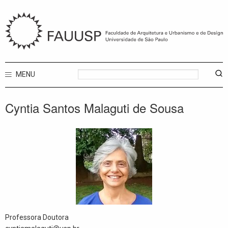
MENU
Cyntia Santos Malaguti de Sousa
Professora Doutora