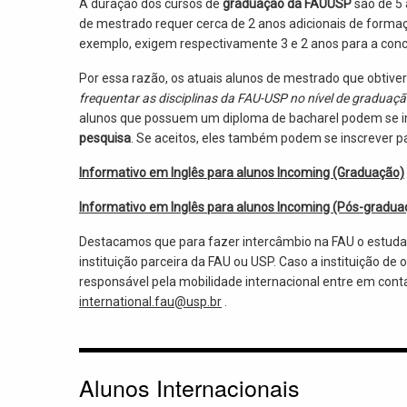
A duração dos cursos de
graduação da FAUUSP
são de 5
de mestrado requer cerca de 2 anos adicionais de forma
exemplo, exigem respectivamente 3 e 2 anos para a con
Por essa razão, os atuais alunos de mestrado que obtiv
frequentar as disciplinas da FAU-USP no nível de graduaç
alunos que possuem um diploma de bacharel podem se 
pesquisa
. Se aceitos, eles também podem se inscrever pa
Informativo em Inglês para alunos Incoming (Graduação)
Informativo em Inglês para alunos Incoming (Pós-gradua
Destacamos que para fazer intercâmbio na FAU o estud
instituição parceira da FAU ou USP. Caso a instituição d
responsável pela mobilidade internacional entre em conta
international.fau@usp.br
.
Alunos Internacionais