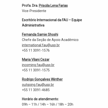
Profa. Dra.
Priscila Lena Farias
Vice-Presidente
Escritório Internacional da FAU – Equipe
Administrativa
Fernanda Samie Shoshi
Chefe da Seção de Apoio Acadêmico
international.fau@usp.br
+55 11 3091-1576
Maria Vilani Cezar
incoming.fau@usp.br
+55 11 3091-1575
Rodrigo Gonçalves Winther
outgoing.fau@usp.br
+55 11 3091-4685
Horário de atendimento:
09h – 11h / 14h – 16h / 18h – 20h