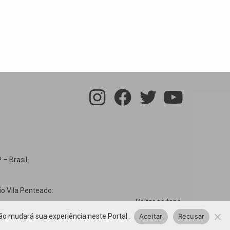
 – Brasil
io Vila Penteado:
Voltar ao topo
ão mudará sua experiência neste Portal.
Aceitar
Recusar