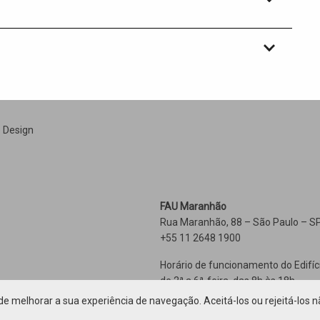
e Design
FAU Maranhão
Rua Maranhão, 88 – São Paulo – SP
+55 11 2648 1900
Horário de funcionamento do Edifíc
de 2ª a 6ª-feira, das 8h às 18h
e melhorar a sua experiência de navegação. Aceitá-los ou rejeitá-los n