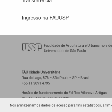
Transferência
Ingresso na FAUUSP
Faculdade de Arquitetura e Urbanismo e d
Universidade de São Paulo
FAU Cidade Universitária
Rua do Lago, 876 – São Paulo – SP – Brasil
+55 11 3091 4795
Horário de funcionamento do Edifício Vilanova Artigas:
de 2ª a 6ª-feira, das 8h às 23h
Nós armazenamos dados de acesso para fins estatísticos, a fim d